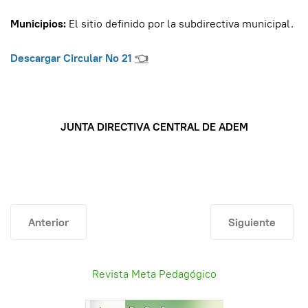
Municipios:
El sitio definido por la subdirectiva municipal.
Descargar Circular No 21
👈
JUNTA DIRECTIVA CENTRAL DE ADEM
Artículo anterior: Circulares Paro Nacional Permanente-
Artículo siguien
Anterior
Siguiente
Revista Meta Pedagógico