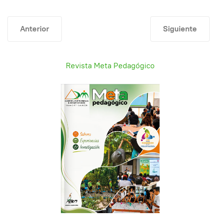
Artículo anterior: Pliegos de peticiones
Artículo siguient
Anterior
Siguiente
Revista Meta Pedagógico