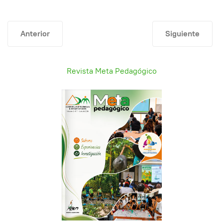
Artículo anterior: La escuela tiene la palabra, construcc
Artículo sigui
Anterior
Siguiente
Revista Meta Pedagógico