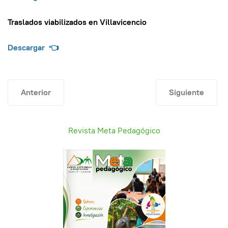
Traslados viabilizados en Villavicencio
Descargar
👈
Artículo anterior: Modificación del calendario escolar 20
Artículo siguien
Anterior
Siguiente
Revista Meta Pedagógico