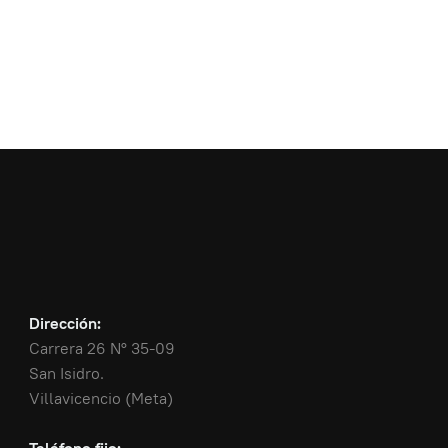
Dirección:
Carrera 26 N° 35-09
San Isidro.
Villavicencio (Meta)