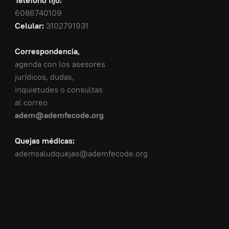
Teléfono fijo:
6086740109
Celular:
3102791931
Correspondencia,
agenda con los asesores
jurídicos, dudas,
inquietudes o consultas
al correo
adem@ademfecode.org
Quejas médicas:
ademsaludquejas@ademfecode.org