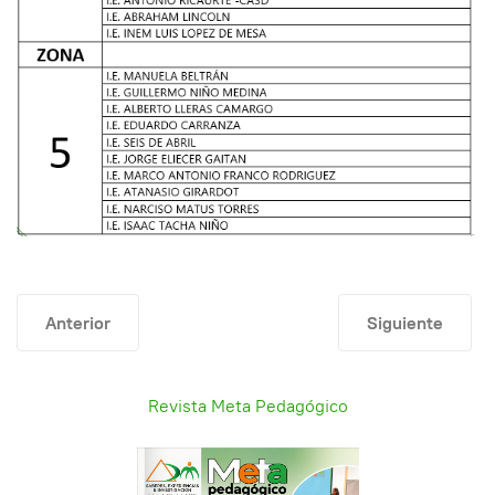
Artículo anterior: CONVOCATORIA 2025 – RECEPCIÓN 
Artículo siguien
Anterior
Siguiente
Revista Meta Pedagógico