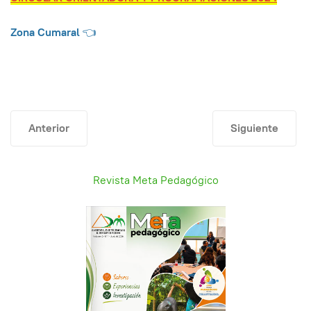
Zona Cumaral
👈
Artículo anterior: CIRCULAR ORIENTADORA Y PROGRAM
Artículo sigu
Anterior
Siguiente
Revista Meta Pedagógico