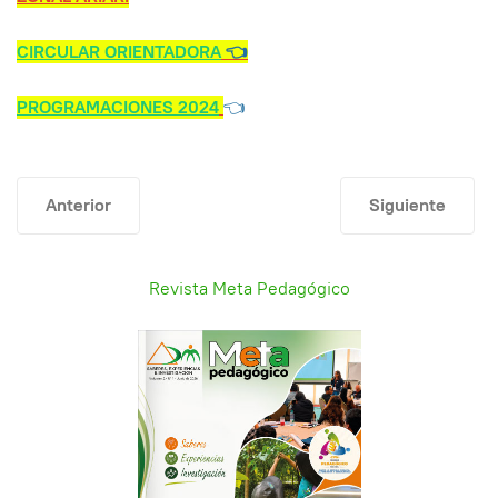
CIRCULAR ORIENTADORA
👈
PROGRAMACIONES 2024
👈
Artículo anterior: Procedimiento para acceder a servici
Artículo sigu
Anterior
Siguiente
Revista Meta Pedagógico